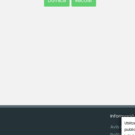
Domicili
Recollir
Informació
Utilit
Avís Legal
publi
Política d