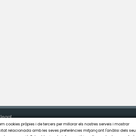
 legal
zem cookies pròpies i de tercers per millorar els nostres serveis i mostrar
citat relacionada amb les seves preferències mitjançant l'anàlisi dels se
e Cookies